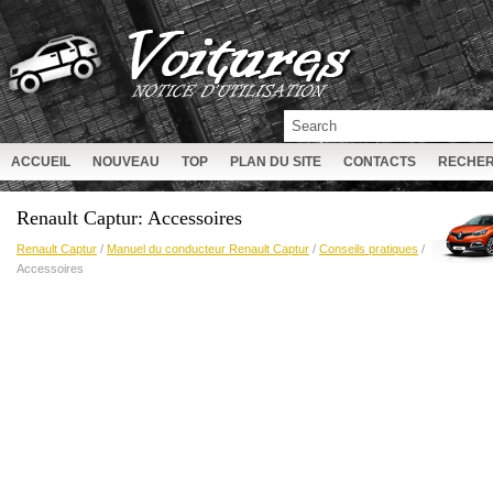
ACCUEIL
NOUVEAU
TOP
PLAN DU SITE
CONTACTS
RECHE
Renault Captur: Accessoires
Renault Captur
/
Manuel du conducteur Renault Captur
/
Conseils pratiques
/
Accessoires