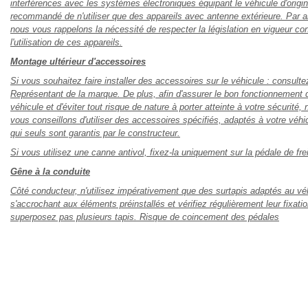
interférences avec les systèmes électroniques équipant le véhicule d'origine
recommandé de n'utiliser que des appareils avec antenne extérieure. Par ai
nous vous rappelons la nécessité de respecter la législation en vigueur co
l'utilisation de ces appareils.
Montage ultérieur d'accessoires
Si vous souhaitez faire installer des accessoires sur le véhicule : consulte
Représentant de la marque. De plus, afin d'assurer le bon fonctionnement 
véhicule et d'éviter tout risque de nature à porter atteinte à votre sécurité,
vous conseillons d'utiliser des accessoires spécifiés, adaptés à votre véhi
qui seuls sont garantis par le constructeur.
Si vous utilisez une canne antivol, fixez-la uniquement sur la pédale de fre
Gêne à la conduite
Côté conducteur, n'utilisez impérativement que des surtapis adaptés au vé
s'accrochant aux éléments préinstallés et vérifiez régulièrement leur fixati
superposez pas plusieurs tapis. Risque de coincement des pédales