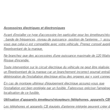
Accessoires électriques et électroniques
Avant d'installer ce type d'accessoire (en particulier pour les émetteurs/ré
: bande de fréquences, niveau de puissance, position de l'antenne...), assu
vous que celui-ci est compatible avec votre véhicule. Prenez conseil auprè
Représentant de la marque.
Ne branchez que des accessoires d'une puissance maximale de 120 Watts
Risque d'incendie.
Toute intervention sur le circuit électrique du véhicule ne peut être réalisée
un Représentant de la marque car un branchement incorrect pourrait entraî
détérioration de l'installation électrique et/ou des organes qui y sont conne
En cas de montage ultérieur d'équipement électrique assurez-vous que
l'installation est bien protégée par un fusible. Faitesvous préciser l'ampérag
localisation de ce fusible.
Utilisation d'appareils émetteurs/récepteurs (téléphones, appareils CB
Les téléphones et appareils CB équipés d'antenne intégrée peuvent créer 