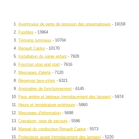
Avertisseur de perte de pression des pneumatiques
- 19158
Fusibles
- 13964
Témoins lumineux
- 10704
Renault Captur
- 10170
Installation du siège enfant
- 7928
Fonction stop and start
- 7616
Messages d'alerte
- 7120
Réservoir lave-vitres
- 6321
Anomalies de fonctionnement
- 6145
Feux arrière et latéraux (remplacement des lampes)
- 5974
Heure et température extérieure
- 5860
Messages d'information
- 5698
Crevaison, roue de secours
- 5586
Manuel du conducteur Renault Captur
- 5573
Projecteurs avant (remplacement des lampes)
- 5220