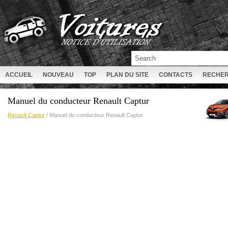
ACCUEIL
NOUVEAU
TOP
PLAN DU SITE
CONTACTS
RECHE
Manuel du conducteur Renault Captur
Renault Captur
/ Manuel du conducteur Renault Captur