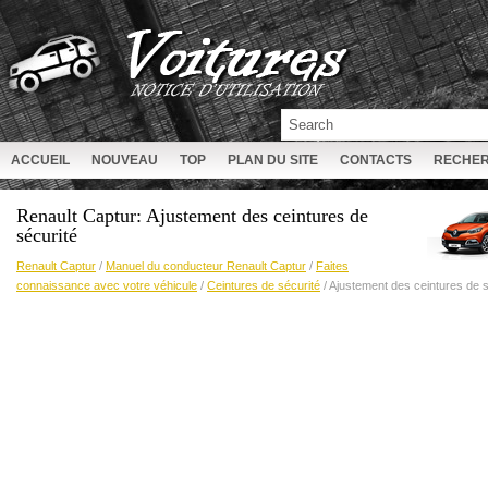
ACCUEIL
NOUVEAU
TOP
PLAN DU SITE
CONTACTS
RECHE
Renault Captur: Ajustement des ceintures de
sécurité
Renault Captur
/
Manuel du conducteur Renault Captur
/
Faites
connaissance avec votre véhicule
/
Ceintures de sécurité
/ Ajustement des ceintures de s