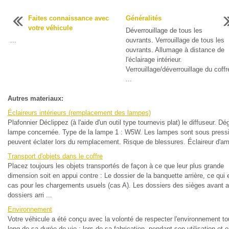
Faites connaissance avec
Généralités
votre véhicule
Déverrouillage de tous les
...
ouvrants. Verrouillage de tous les
ouvrants. Allumage à distance de
l'éclairage intérieur.
Verrouillage/déverrouillage du coffr
...
Autres materiaux:
Éclaireurs intérieurs (remplacement des lampes)
Plafonnier Déclippez (à l'aide d'un outil type tournevis plat) le diffuseur. D
lampe concernée. Type de la lampe 1 : W5W. Les lampes sont sous pressi
peuvent éclater lors du remplacement. Risque de blessures. Éclaireur d'am
Transport d'objets dans le coffre
Placez toujours les objets transportés de façon à ce que leur plus grande
dimension soit en appui contre : Le dossier de la banquette arrière, ce qui e
cas pour les chargements usuels (cas A). Les dossiers des sièges avant a
dossiers arri ...
Environnement
Votre véhicule a été conçu avec la volonté de respecter l'environnement tou
long de sa durée de vie : lors de sa fabrication, pendant son utilisation et e