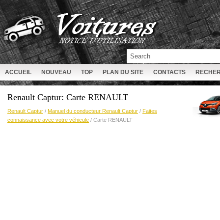
ACCUEIL
NOUVEAU
TOP
PLAN DU SITE
CONTACTS
RECHE
Renault Captur: Carte RENAULT
Renault Captur
/
Manuel du conducteur Renault Captur
/
Faites
connaissance avec votre véhicule
/ Carte RENAULT