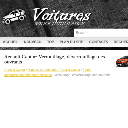
ACCUEIL
NOUVEAU
TOP
PLAN DU SITE
CONTACTS
RECHE
Renault Captur: Verrouillage, déverrouillage des
ouvrants
Renault Captur
/
Manuel du conducteur Renault Captur
/
Faites
connaissance avec votre véhicule
/ Verrouillage, déverrouillage des ouvrants