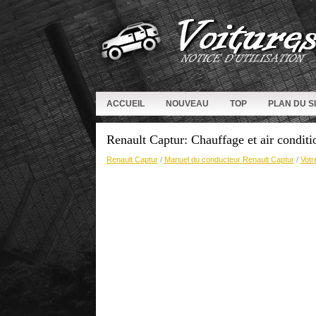
ACCUEIL
NOUVEAU
TOP
PLAN DU S
Renault Captur: Chauffage et air condit
Renault Captur
/
Manuel du conducteur Renault Captur
/
Votr