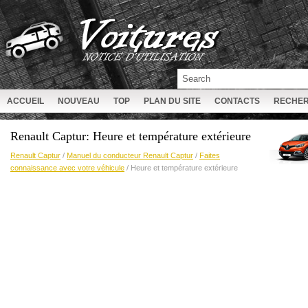
ACCUEIL
NOUVEAU
TOP
PLAN DU SITE
CONTACTS
RECHE
Renault Captur: Heure et température extérieure
Renault Captur
/
Manuel du conducteur Renault Captur
/
Faites
connaissance avec votre véhicule
/ Heure et température extérieure