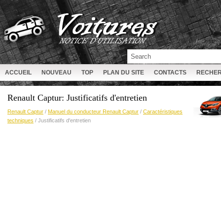
ACCUEIL
NOUVEAU
TOP
PLAN DU SITE
CONTACTS
RECHE
Renault Captur: Justificatifs d'entretien
Renault Captur
/
Manuel du conducteur Renault Captur
/
Caractéristiques
techniques
/ Justificatifs d'entretien