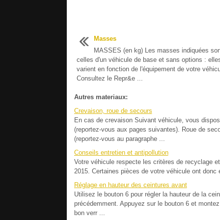
Masses
MASSES (en kg) Les masses indiquées son
celles d'un véhicule de base et sans options : elle
varient en fonction de l'équipement de votre véhicu
Consultez le Repr&e ...
Autres materiaux:
Crevaison, roue de secours
En cas de crevaison Suivant véhicule, vous dispos
(reportez-vous aux pages suivantes). Roue de secou
(reportez-vous au paragraphe ...
Conseils entretien et antipollution
Votre véhicule respecte les critères de recyclage et
2015. Certaines pièces de votre véhicule ont donc é
Réglage en hauteur des ceintures avant
Utilisez le bouton 6 pour régler la hauteur de la ce
précédemment. Appuyez sur le bouton 6 et montez o
bon verr ...