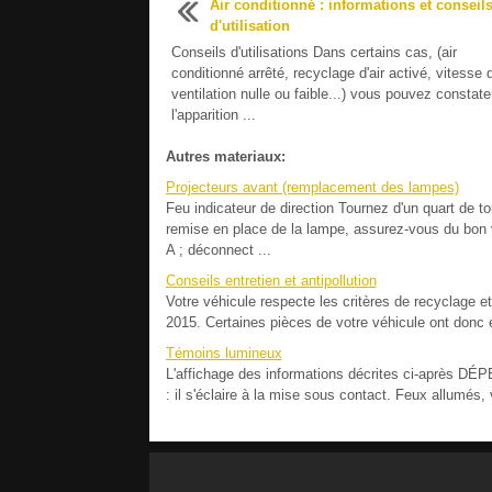
Air conditionné : informations et conseil
d'utilisation
Conseils d'utilisations Dans certains cas, (air
conditionné arrêté, recyclage d'air activé, vitesse 
ventilation nulle ou faible...) vous pouvez constate
l'apparition ...
Autres materiaux:
Projecteurs avant (remplacement des lampes)
Feu indicateur de direction Tournez d'un quart de t
remise en place de la lampe, assurez-vous du bon 
A ; déconnect ...
Conseils entretien et antipollution
Votre véhicule respecte les critères de recyclage et
2015. Certaines pièces de votre véhicule ont donc é
Témoins lumineux
L'affichage des informations décrites ci-aprè
: il s'éclaire à la mise sous contact. Feux allumés,