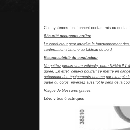
Ces systèmes fonctionnent contact mis ou contact co
Sécurité occupants arrière
Le conducteur peut interdire le fonctionnement des
confirmation s'affiche au tableau de bord.
Responsabilité du conducteur
Ne quittez jamais votre véhicule, carte RENAULT à 
durée. En effet, celui-ci pourrait se mettre en dan
actionnant des équipements comme par exemple les 
partie du corps, inversez aussitôt le sens de la cou
Risque de blessures graves.
Lève-vitres électriques