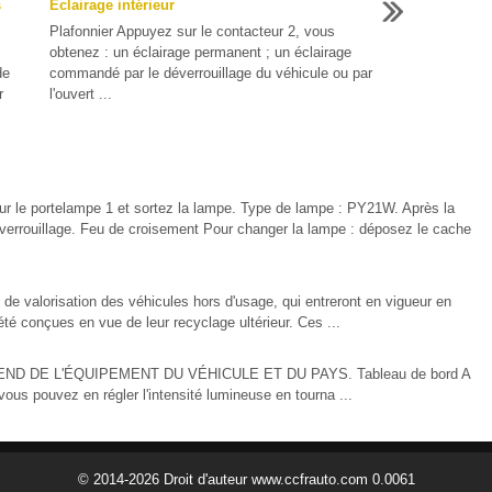
s
Éclairage intérieur
Plafonnier Appuyez sur le contacteur 2, vous
obtenez : un éclairage permanent ; un éclairage
de
commandé par le déverrouillage du véhicule ou par
r
l'ouvert ...
our le portelampe 1 et sortez la lampe. Type de lampe : PY21W. Après la
verrouillage. Feu de croisement Pour changer la lampe : déposez le cache
 de valorisation des véhicules hors d'usage, qui entreront en vigueur en
té conçues en vue de leur recyclage ultérieur. Ces ...
s DÉPEND DE L'ÉQUIPEMENT DU VÉHICULE ET DU PAYS. Tableau de bord A
 vous pouvez en régler l'intensité lumineuse en tourna ...
© 2014-2026 Droit d'auteur www.ccfrauto.com 0.0061