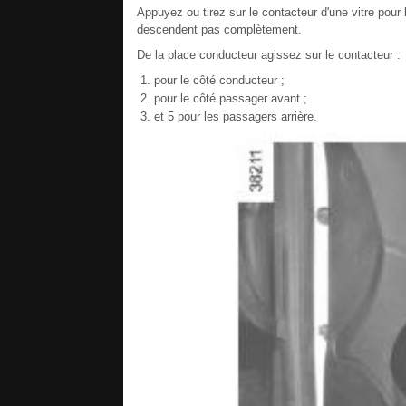
Appuyez ou tirez sur le contacteur d'une vitre pour l
descendent pas complètement.
De la place conducteur agissez sur le contacteur :
pour le côté conducteur ;
pour le côté passager avant ;
et 5 pour les passagers arrière.