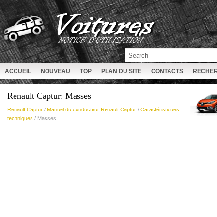
ACCUEIL
NOUVEAU
TOP
PLAN DU SITE
CONTACTS
RECHE
Renault Captur: Masses
Renault Captur
/
Manuel du conducteur Renault Captur
/
Caractéristiques
techniques
/ Masses