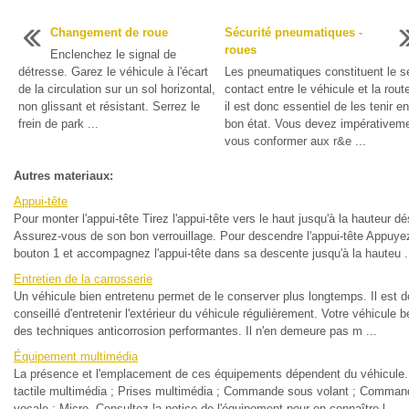
Changement de roue
Sécurité pneumatiques -
roues
Enclenchez le signal de
détresse. Garez le véhicule à l'écart
Les pneumatiques constituent le s
de la circulation sur un sol horizontal,
contact entre le véhicule et la rout
non glissant et résistant. Serrez le
il est donc essentiel de les tenir en
frein de park ...
bon état. Vous devez impérativem
vous conformer aux r&e ...
Autres materiaux:
Appui-tête
Pour monter l'appui-tête Tirez l'appui-tête vers le haut jusqu'à la hauteur dé
Assurez-vous de son bon verrouillage. Pour descendre l'appui-tête Appuyez
bouton 1 et accompagnez l'appui-tête dans sa descente jusqu'à la hauteu .
Entretien de la carrosserie
Un véhicule bien entretenu permet de le conserver plus longtemps. Il est 
conseillé d'entretenir l'extérieur du véhicule régulièrement. Votre véhicule b
des techniques anticorrosion performantes. Il n'en demeure pas m ...
Équipement multimédia
La présence et l'emplacement de ces équipements dépendent du véhicule.
tactile multimédia ; Prises multimédia ; Commande sous volant ; Comman
vocale ; Micro. Consultez la notice de l'équipement pour en connaître l ...