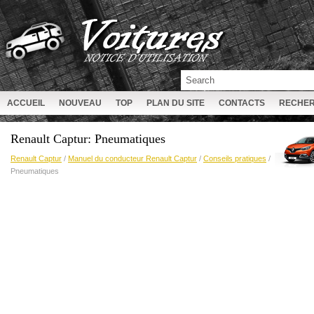
ACCUEIL
NOUVEAU
TOP
PLAN DU SITE
CONTACTS
RECHE
Renault Captur: Pneumatiques
Renault Captur
/
Manuel du conducteur Renault Captur
/
Conseils pratiques
/
Pneumatiques