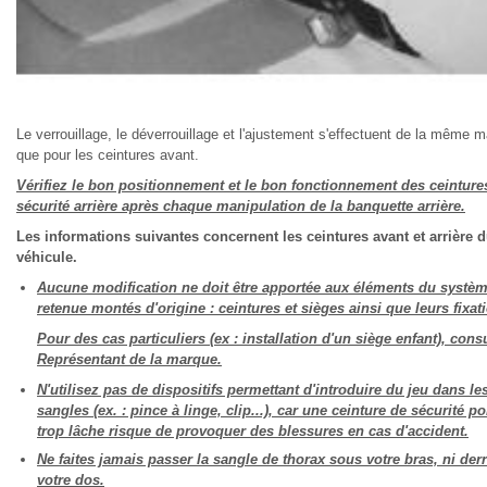
Le verrouillage, le déverrouillage et l'ajustement s'effectuent de la même m
que pour les ceintures avant.
Vérifiez le bon positionnement et le bon fonctionnement des ceinture
sécurité arrière après chaque manipulation de la banquette arrière.
Les informations suivantes concernent les ceintures avant et arrière 
véhicule.
Aucune modification ne doit être apportée aux éléments du systè
retenue montés d'origine : ceintures et sièges ainsi que leurs fixat
Pour des cas particuliers (ex : installation d'un siège enfant), cons
Représentant de la marque.
N'utilisez pas de dispositifs permettant d'introduire du jeu dans le
sangles (ex. : pince à linge, clip...), car une ceinture de sécurité po
trop lâche risque de provoquer des blessures en cas d'accident.
Ne faites jamais passer la sangle de thorax sous votre bras, ni derr
votre dos.