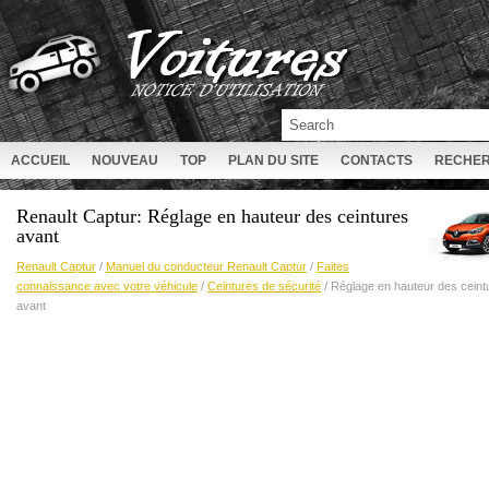
ACCUEIL
NOUVEAU
TOP
PLAN DU SITE
CONTACTS
RECHE
Renault Captur: Réglage en hauteur des ceintures
avant
Renault Captur
/
Manuel du conducteur Renault Captur
/
Faites
connaissance avec votre véhicule
/
Ceintures de sécurité
/ Réglage en hauteur des ceint
avant