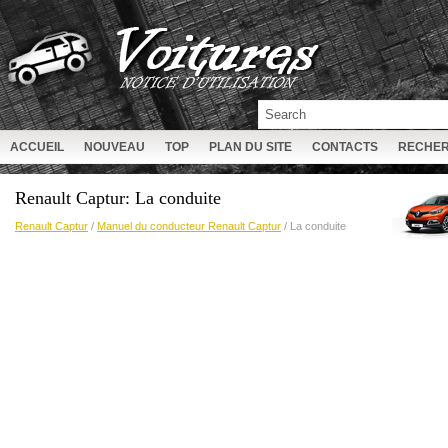
ACCUEIL
NOUVEAU
TOP
PLAN DU SITE
CONTACTS
RECHE
Renault Captur: La conduite
Renault Captur
/
Manuel du conducteur Renault Captur
/ La conduite