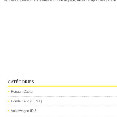
minutes clignotent. Vous êtes en mode réglage, faites un appui long sur le 
CATÉGORIES
Renault Captur
Honda Civic (FE/FL)
Volkswagen ID.3