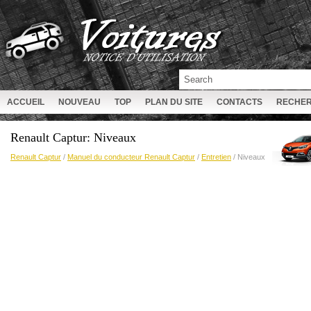
ACCUEIL
NOUVEAU
TOP
PLAN DU SITE
CONTACTS
RECHE
Renault Captur: Niveaux
Renault Captur
/
Manuel du conducteur Renault Captur
/
Entretien
/ Niveaux