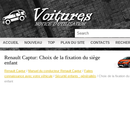
ACCUEIL
NOUVEAU
TOP
PLAN DU SITE
CONTACTS
RECHE
Renault Captur: Choix de la fixation du siège
enfant
Renault Captur
/
Manuel du conducteur Renault Captur
/
Faites
connaissance avec votre véhicule
/
Sécurité enfants : généralités
/ Choix de la fixation du
enfant